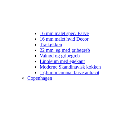
16 mm malet spec. Farve
16 mm malet hvid Decor
Trækøkken
22 mm. eg med gribegreb
Valnød og gribegreb
Linoleum med egekant
Moderne Skandinavisk køkken
17,6 mm laminat farve antracit
Copenhagen