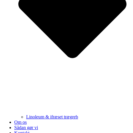
Linoleum & ifræset trægreb
Om os
Sådan gør vi
Kontakt