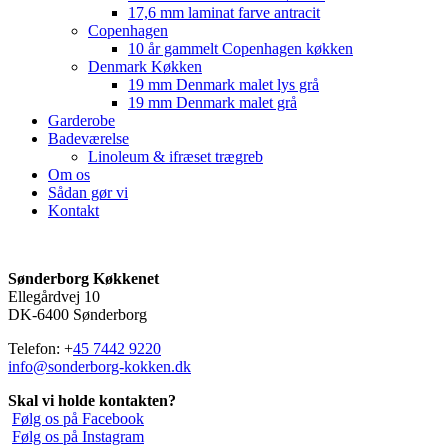
17,6 mm laminat farve antracit
Copenhagen
10 år gammelt Copenhagen køkken
Denmark Køkken
19 mm Denmark malet lys grå
19 mm Denmark malet grå
Garderobe
Badeværelse
Linoleum & ifræset trægreb
Om os
Sådan gør vi
Kontakt
Sønderborg Køkkenet
Ellegårdvej 10
DK-6400 Sønderborg
Telefon: +
45 7442 9220
info@sonderborg-kokken.dk
Skal vi holde kontakten?
Følg os på Facebook
Følg os på Instagram