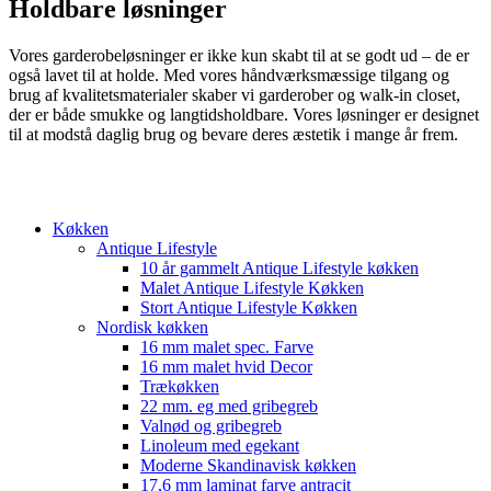
Holdbare løsninger
Vores garderobeløsninger er ikke kun skabt til at se godt ud – de er
også lavet til at holde. Med vores håndværksmæssige tilgang og
brug af kvalitetsmaterialer skaber vi garderober og walk-in closet,
der er både smukke og langtidsholdbare. Vores løsninger er designet
til at modstå daglig brug og bevare deres æstetik i mange år frem.
Køkken
Antique Lifestyle
10 år gammelt Antique Lifestyle køkken
Malet Antique Lifestyle Køkken
Stort Antique Lifestyle Køkken
Nordisk køkken
16 mm malet spec. Farve
16 mm malet hvid Decor
Trækøkken
22 mm. eg med gribegreb
Valnød og gribegreb
Linoleum med egekant
Moderne Skandinavisk køkken
17,6 mm laminat farve antracit