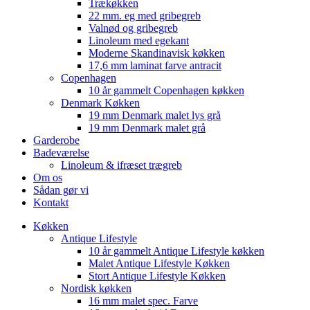
Trækøkken
22 mm. eg med gribegreb
Valnød og gribegreb
Linoleum med egekant
Moderne Skandinavisk køkken
17,6 mm laminat farve antracit
Copenhagen
10 år gammelt Copenhagen køkken
Denmark Køkken
19 mm Denmark malet lys grå
19 mm Denmark malet grå
Garderobe
Badeværelse
Linoleum & ifræset trægreb
Om os
Sådan gør vi
Kontakt
Køkken
Antique Lifestyle
10 år gammelt Antique Lifestyle køkken
Malet Antique Lifestyle Køkken
Stort Antique Lifestyle Køkken
Nordisk køkken
16 mm malet spec. Farve