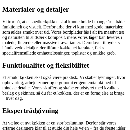
Materialer og detaljer
Vi tror på, at et snedkerkøkken skal kunne holde i mange år – både
funktionelt og visuelt. Derfor arbejder vi kun med gode materialer,
som ældes smukt over tid. Vores bordplader fås i alt fra massivt træ
og natursten til slidstærk komposit, mens vores låger kan leveres i
malede, finerede eller massive trævarianter. Derudover tilbyder vi
håndlavede detaljer, der tilfører køkkenet karakter, f.eks.
specialfremstillede emhætteløsninger, toplister og unikke greb.
Funktionalitet og fleksibilitet
Et smukt køkken skal også være praktisk. Vi skaber løsninger, hvor
opbevaring, arbejdszoner og ergonomi er gennemtænkt ned til
mindste detalje. Vores skuffer og skabe er udstyret med kvalitets
beslag og skinner, så du får et køkken, der er en fornøjelse at bruge
– hver dag.
Ekspertrådgivning
At vælge et nyt køkken er en stor beslutning. Derfor står vores
erfarne designere klar til at guide dig hele vejen – fra de første idéer