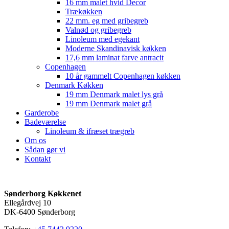
16 mm malet hvid Decor
Trækøkken
22 mm. eg med gribegreb
Valnød og gribegreb
Linoleum med egekant
Moderne Skandinavisk køkken
17,6 mm laminat farve antracit
Copenhagen
10 år gammelt Copenhagen køkken
Denmark Køkken
19 mm Denmark malet lys grå
19 mm Denmark malet grå
Garderobe
Badeværelse
Linoleum & ifræset trægreb
Om os
Sådan gør vi
Kontakt
Sønderborg Køkkenet
Ellegårdvej 10
DK-6400 Sønderborg