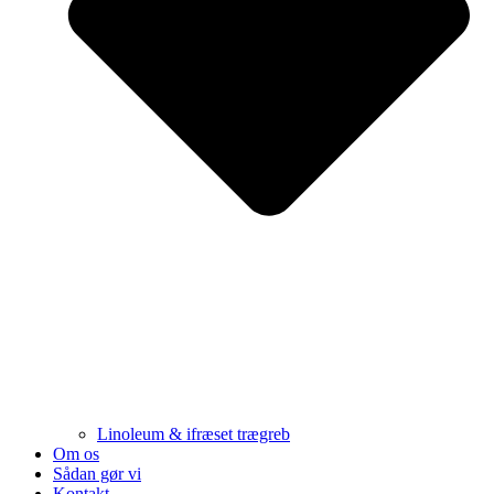
Linoleum & ifræset trægreb
Om os
Sådan gør vi
Kontakt