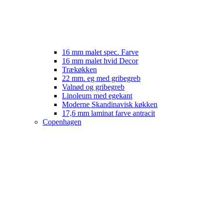
16 mm malet spec. Farve
16 mm malet hvid Decor
Trækøkken
22 mm. eg med gribegreb
Valnød og gribegreb
Linoleum med egekant
Moderne Skandinavisk køkken
17,6 mm laminat farve antracit
Copenhagen